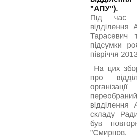
"АПУ").
Під час з
відділення 
Тарасевич 
підсумки ро
півріччя 2013 
На цих збор
про відділ
організації
переобраний
відділення
складу Ради
був повто
"Смирнов,