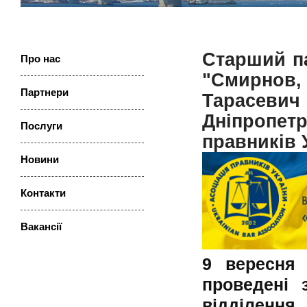
Старший п
Про нас
"Смирнов,
Партнери
Тарасев
Дніпропет
Послуги
правників 
Новини
Контакти
Ваканcії
9 вересня 
проведені 
відділення 