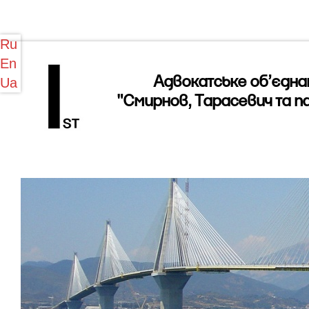
Ru
En
Адвокатське об’єдна
Ua
"Смирнов, Тарасевич та п