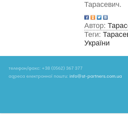
Тарасевич.
Автор:
Тарас
Теги:
Тарасе
України
телефон/факс: +38 (0562) 367 377
адреса електронної пошти:
info@st-partners.com.ua