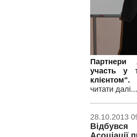
Партнери 
участь у т
клієнтом".
читати далi..
28.10.2013 0
Відбувся
Асоціації п