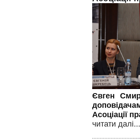
Євген Смир
доповідачам
Асоціації пр
читати далi..