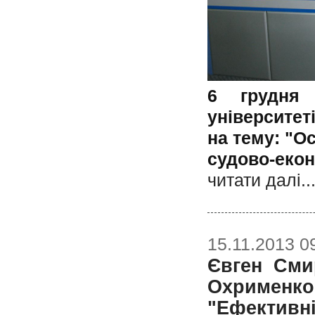
6 грудня 
університет
на тему: "О
судово-екон
читати далi..
15.11.2013 0
Євген Сми
Охрименк
"Ефективні 