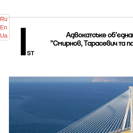
Ru
En
Адвокатське об’єдна
Ua
"Смирнов, Тарасевич та п