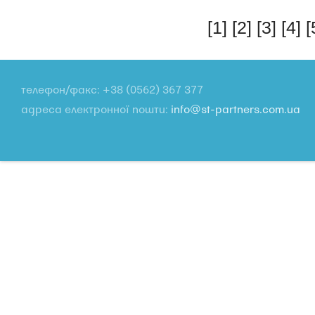
[1]
[2]
[3]
[4]
[
телефон/факс: +38 (0562) 367 377
адреса електронної пошти:
info@st-partners.com.ua