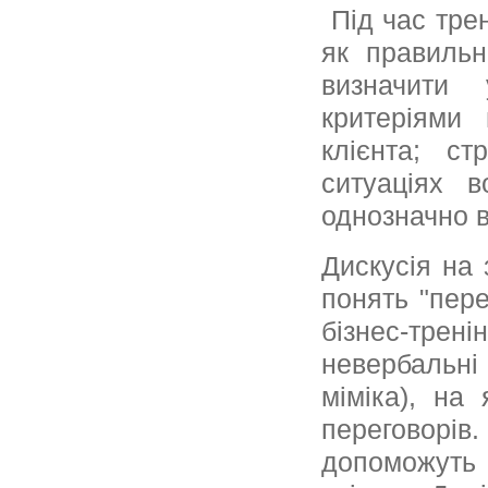
Під час трен
як правильн
визначити 
критеріями
клієнта; ст
ситуаціях 
однозначно в
Дискусія на
понять "пере
бізнес-тре
невербальн
міміка), на
переговорі
допоможуть 