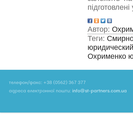
підготовлені
Автор:
Охрим
Теги:
Смирн
юридический
Охрименко
ю
телефон/факс: +38 (0562) 367 377
адреса електронної пошти:
info@st-partners.com.ua