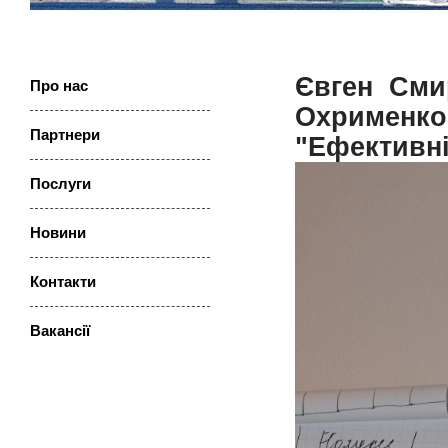
Євген Сми
Про нас
Охрименк
Партнери
"Ефективні 
Послуги
Новини
Контакти
Ваканcії