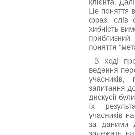
клієнта. Дал
Це поняття в
фраз, слів 
хибність вим
приблизний
поняття "мет
В ході пров
ведення пер
учасників,
запитання до
дискусії були
їх результ
учасників на
за даними д
залежить на