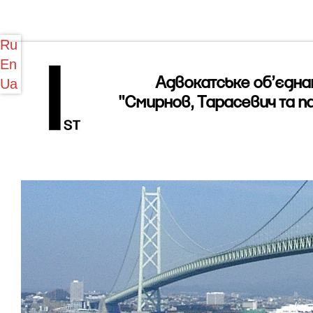
Ru
En
Адвокатське об’єдна
Ua
"Смирнов, Тарасевич та п