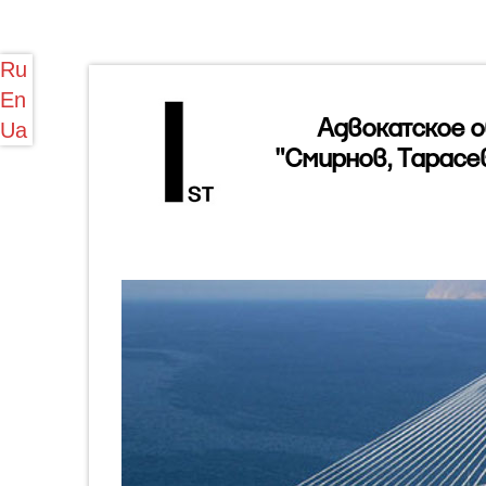
Ru
En
Адвокатское 
Ua
"Смирнов, Тарасе