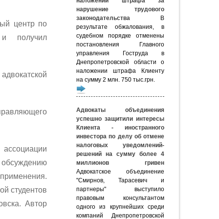
наложении штрафа за
нарушение трудового
законодательства
В
ый центр по
результате обжалования, в
судебном порядке отменены
 и получил
постановления Главного
управления Гоструда в
Днепропетровской области о
наложении штрафа Клиенту
двокатской
на сумму 2 млн. 750 тыс.грн.
Адвокаты объединения
управляющего
успешно защитили интересы
Клиента - иностранного
инвестора по делу об отмене
налоговых уведомлений-
 ассоциации
решений на сумму более 4
о обсуждению
миллионов гривен
Адвокатское объединение
рименения.
"Смирнов, Тарасевич и
партнеры" выступило
ой студентов
правовым консультантом
овска. Автор
одного из крупнейших среди
компаний Днепропетровской