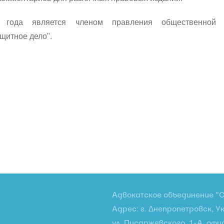
года является членом правления общественной о
щитное дело".
Адвокатское объединение "С
Адрес: г. Днепропетровск, У
ул. Писаржевского, 1-А, офи