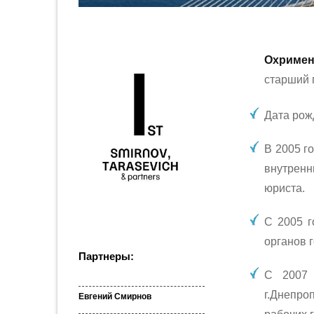
Охримен
старший 
Дата рожд
В 2005 г
внутрен
юриста.
С 2005 г
органов 
Партнеры:
С 2007 
г.Днепр
Евгений Смирнов