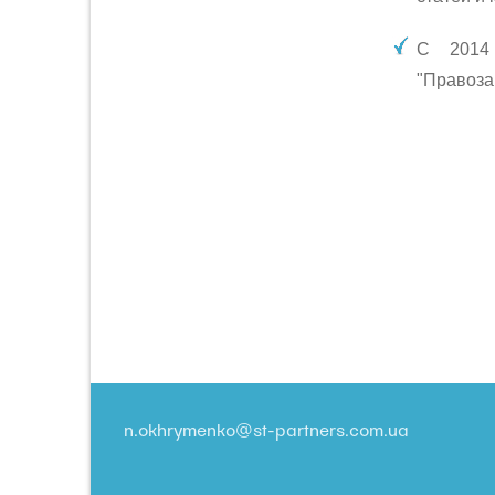
С 2014 
"Правоза
n.okhrymenko@st-partners.com.ua