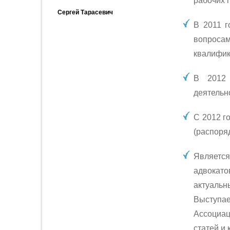
рабочих 
Сергей Тарасевич
В 2011 
вопроса
квалифик
В 2012 
деятельн
С 2012 г
(распоря
Являетс
адвокато
актуаль
Выступае
Ассоциац
статей и