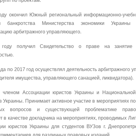
групп по проектам.
году окончил Южный региональный информационно-учебн
м банкротства Министерства экономики Украины
ацию арбитражного управляющего.
году получил Свидетельство о праве на занятие а
остью.
ода по 2017 год осуществлял деятельность арбитражного 
дителя имущества, управляющего санацией, ликвидатора).
я членом Ассоциации юристов Украины и Национальной
в Украины. Принимает активное участие в мероприятиях п
ных вопросов и существующей проблематике правоп
т в качестве докладчика на мероприятиях, проводимых Лиг
ии юристов Украины для студентов ВУЗов г. Днепропетр
 комментариев для различных правовых изданий.