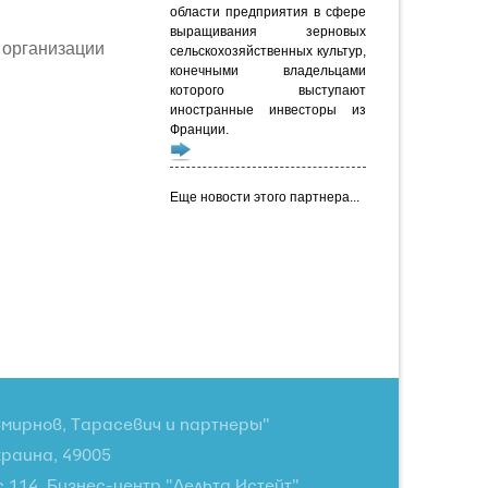
области предприятия в сфере
выращивания зерновых
рганизации
сельскохозяйственных культур,
конечными владельцами
которого выступают
иностранные инвесторы из
Франции.
Еще новости этого партнера...
мирнов, Тарасевич и партнеры"
краина, 49005
с 114, Бизнес-центр "Дельта Истейт"