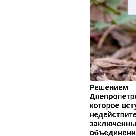
Решени
Днепропетр
которое вст
недействи
заключенн
объединени