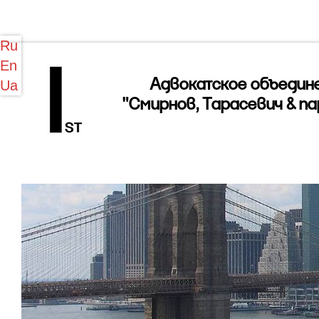
Ru
En
Адвокатское объедин
Ua
"Смирнов, Тарасевич & п