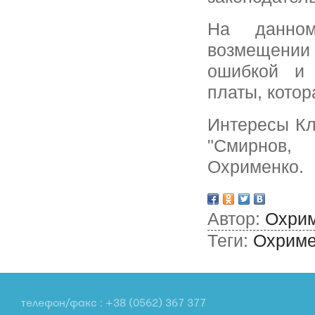
На данно
возмещении 
ошибкой и 
платы, котор
Интересы Кл
"Смирнов,
Охрименко.
Автор:
Охрим
Теги:
Охриме
телефон/факс : +38 (0562) 367 377