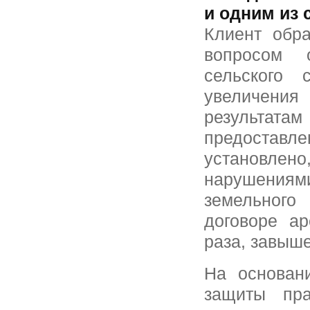
и одним из 
Клиент обр
вопросом о
сельского 
увеличени
результ
предостав
установле
нарушениям
земельного
договоре а
раза, завыш
На основан
защиты пра