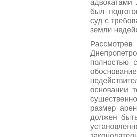
адвокатами 
был подгото
суд с требо
земли недей
Рассмотр
Днепропет
полностью 
обоснован
недействи
основании т
существенно
размер арен
должен быть
установ
законодател