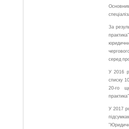
Основним
спеціаліз
За резул
практик
юридични
черговог
серед пр
У 2016 р
списку 1
20-го щ
практика"
У 2017 ро
підсумка
"Юридична