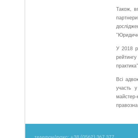
Також, в
партнер
дослідже
"Юридичн
У 2018 р
рейтингу
практика"
Всі адво
участь у
майстер
правознав
телефон/факс: +38 (0562) 367 377