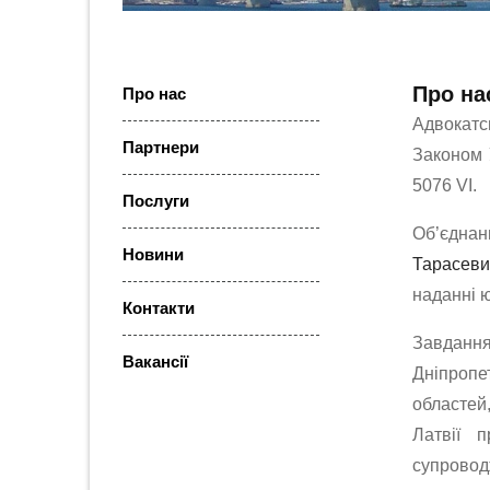
Про на
Про нас
Адвокатс
Партнери
Законом У
5076 VІ.
Послуги
Об’єдна
Новини
Тарасев
наданні 
Контакти
Завдання 
Ваканcії
Дніпропе
областей
Латвії 
супровод