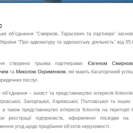
с
ьке об’єднання "Смирнов, Тарасевич та партнери" заснова
країни "Про адвокатуру та адвокатську діяльність" від 05
ння створено трьома партнерами:
Євгеном Смирнов
ичем
та
Миколою Охрименком
, які мають багаторічний успі
юридичних послуг.
об’єднання – захист та представництво інтересів Клієнтів
тровської, Запорізької, Харківської, Полтавської та інши
, а також представництво інтересів Клієнтів на території
при реєстрації підприємств, оформленні посвідки на 
ження угод щодо придбання об’єктів нерухомості.