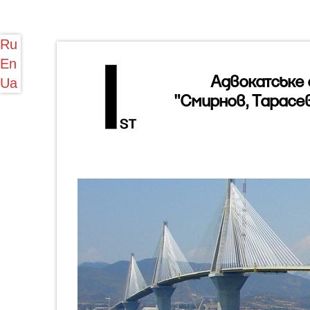
Ru
En
Адвокатське 
Ua
"Смирнов, Тарасев