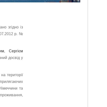
но згідно із
.07.2012 р. №
им
,
Сергієм
шний досвід у
 на території
х прилягаючих
 Німеччини та
проживання,