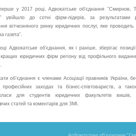
перше у 2017 році,
Адвокатське об'єднання "Смирнов, 
и" увійшло до сотні фірм-лідерів, за результатами р
ння вітчизняного ринку юридичних послуг, яке проводить
а газета".
оці Адвокатське об'єднання, як і раніше, зберігає позиці
 кращих юридичних фірм регіону від профільного видан
.
кати об’єднання є членами Асоціації правників України, б
 професійних заходах та бізнес-співтовариств, а так
-класи для студентів юридичних факультетів вишів,
чих статей та коментарів для ЗМІ.
Адвокатське об’єднання "См