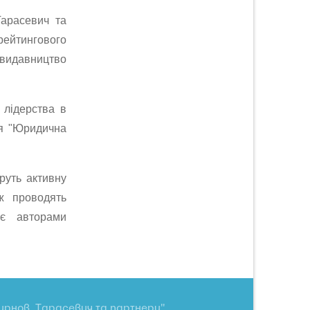
Тарасевич та
ейтингового
 видавництво
ї лідерства в
ня "Юридична
еруть активну
ож проводять
 є авторами
ирнов, Тарасевич та партнери".