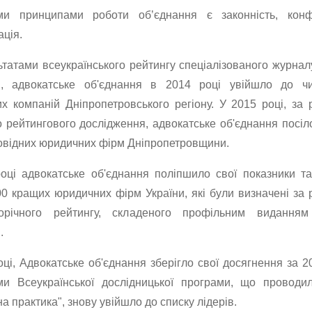
и принципами роботи об’єднання є законність, конфід
ація.
ьтатами всеукраїнського рейтингу спеціалізованого журна
а", адвокатське об'єднання в 2014 році увійшло до ч
х компаній Дніпропетровського регіону. У 2015 році, за 
о рейтингового дослідження, адвокатське об'єднання посіл
овідних юридичних фірм Дніпропетровщини.
оці адвокатське об'єднання поліпшило свої показники т
00 кращих юридичних фірм України, які були визначені за 
орічного рейтингу, складеного профільним видання
.
ці, Адвокатське об'єднання зберігло свої досягнення за 20
ми Всеукраїнської дослідницької програми, що проводи
 практика", знову увійшло до списку лідерів.