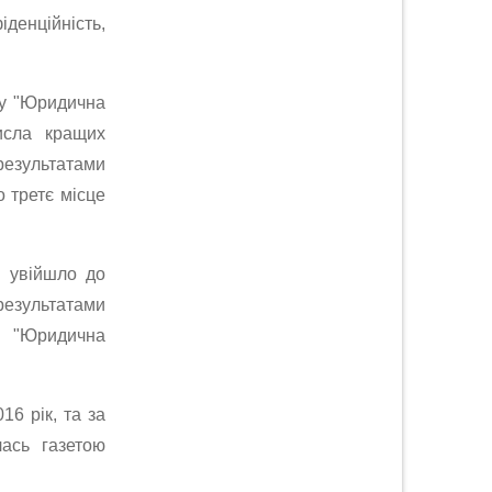
енційність,
лу "Юридична
исла кращих
результатами
о третє місце
а увійшло до
результатами
м "Юридична
16 рік, та за
лась газетою