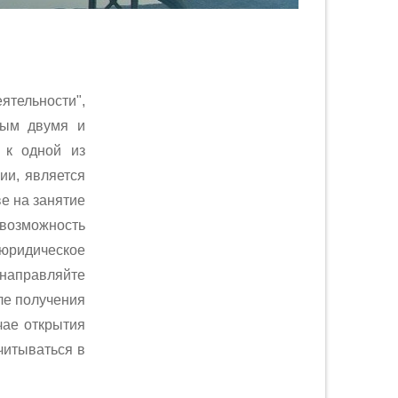
тельности",
ным двумя и
 к одной из
ии, является
е на занятие
возможность
юридическое
 направляйте
ле получения
чае открытия
читываться в