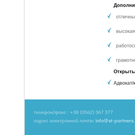
Дополни
отличные
высокая
работос
грамотн
Открыты
Адвокат/
телефон/факс : +38 (0562) 367 377
адрес электронной почты:
info@st-partners