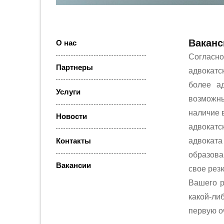
Ваканс
О нас
Согласн
Партнеры
адвокат
более ад
Услуги
возможны
наличие 
Новости
адвокат
Контакты
адвокат
образова
Вакансии
свое рез
Вашего р
какой-ли
первую о