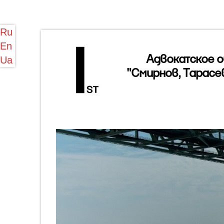
Ru
En
Адвокатское 
Ua
"Смирнов, Тарасе